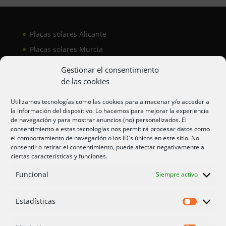
Placas solares Alicante
Placas solares Murcia
Placas solares San Juan
Gestionar el consentimiento
de las cookies
Aire acondicionado Alicante
Utilizamos tecnologías como las cookies para almacenar y/o acceder a
la información del dispositivo. Lo hacemos para mejorar la experiencia
Aire acondicionador Murcia
de navegación y para mostrar anuncios (no) personalizados. El
consentimiento a estas tecnologías nos permitirá procesar datos como
Aire acondicionado San Juan
el comportamiento de navegación o los ID's únicos en este sitio. No
consentir o retirar el consentimiento, puede afectar negativamente a
ciertas características y funciones.
Aviso legal
Funcional
Siempre activo
Cookies UE
Privacidad
Estadísticas
Estadíst