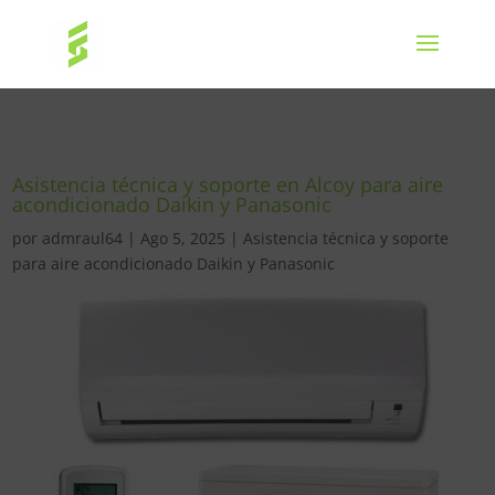
Asistencia técnica y soporte en Alcoy para aire
acondicionado Daikin y Panasonic
por
admraul64
|
Ago 5, 2025
|
Asistencia técnica y soporte
para aire acondicionado Daikin y Panasonic