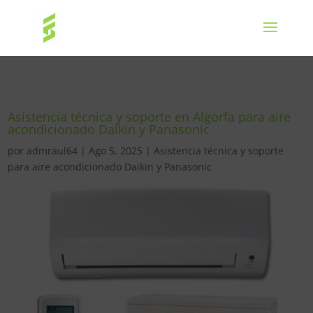
Asistencia técnica y soporte en Algorfa para aire
acondicionado Daikin y Panasonic
por
admraul64
|
Ago 5, 2025
|
Asistencia técnica y soporte
para aire acondicionado Daikin y Panasonic