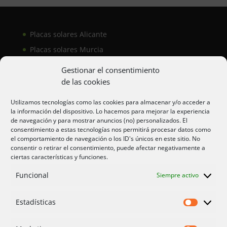
Placas solares Alicante
Placas solares Murcia
Placas solares San Juan
Gestionar el consentimiento
de las cookies
Aire acondicionado Alicante
Utilizamos tecnologías como las cookies para almacenar y/o acceder a
la información del dispositivo. Lo hacemos para mejorar la experiencia
Aire acondicionador Murcia
de navegación y para mostrar anuncios (no) personalizados. El
consentimiento a estas tecnologías nos permitirá procesar datos como
Aire acondicionado San Juan
el comportamiento de navegación o los ID's únicos en este sitio. No
consentir o retirar el consentimiento, puede afectar negativamente a
ciertas características y funciones.
Aviso legal
Funcional
Siempre activo
Cookies UE
Privacidad
Estadísticas
Estadíst