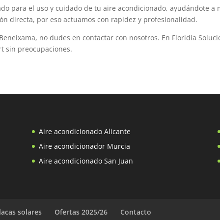
para el uso y cuidado de tu aire acondicionado, ayudándote a max
ón directa, por eso actuamos con rapidez y profesionalidad.
n Beneixama, no dudes en contactar con nosotros. En Floridia Solu
rt sin preocupaciones.
Aire acondicionado Alicante
Aire acondicionador Murcia
Aire acondicionado San Juan
lacas solares
Ofertas 2025/26
Contacto