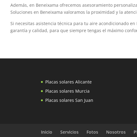
Además, en Beneixama ofrecemos asesoramiento personalizado 
Soluciones en Beneixama valoramos la proximidad y la atenci
Si necesitas asistencia técnica para tu aire acondicionado e
garantía y calidad, para que siempre tengas el máximo confo
Placas solares Alicante
Placas solares Murcia
Placas solares San Juan
Inicio
Servicios
Fotos
Nosotros
P