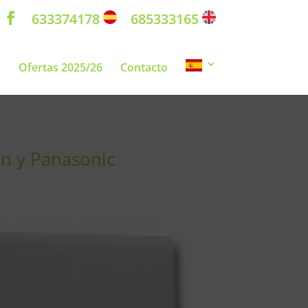
633374178
685333165
s
Ofertas 2025/26
Contacto
in y Panasonic