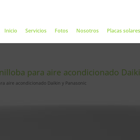
Inicio
Servicios
Fotos
Nosotros
Placas solare
enilloba para aire acondicionado Daik
ara aire acondicionado Daikin y Panasonic