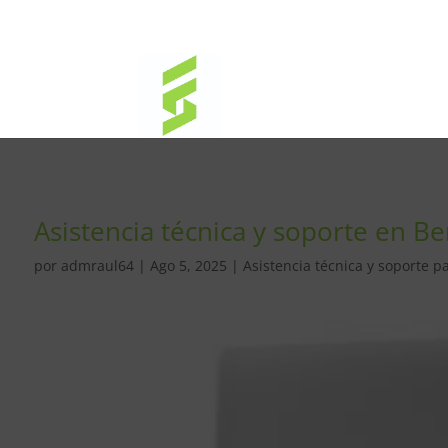
Asistencia técnica y soporte en B
por
admraul64
|
Ago 5, 2025
|
Asistencia técnica y soporte p