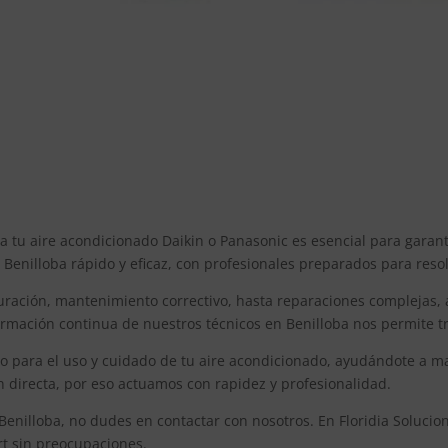
ra tu aire acondicionado Daikin o Panasonic es esencial para gara
n Benilloba rápido y eficaz, con profesionales preparados para reso
uración, mantenimiento correctivo, hasta reparaciones complejas,
rmación continua de nuestros técnicos en Benilloba nos permite tr
para el uso y cuidado de tu aire acondicionado, ayudándote a maxi
n directa, por eso actuamos con rapidez y profesionalidad.
 Benilloba, no dudes en contactar con nosotros. En Floridia Soluci
rt sin preocupaciones.