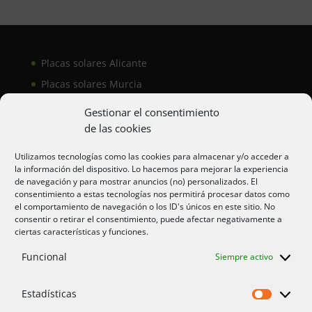
Placas solares Alicante
Placas solares Murcia
Placas solares San Juan
Gestionar el consentimiento
de las cookies
Aire acondicionado Alicante
Utilizamos tecnologías como las cookies para almacenar y/o acceder a
la información del dispositivo. Lo hacemos para mejorar la experiencia
Aire acondicionador Murcia
de navegación y para mostrar anuncios (no) personalizados. El
consentimiento a estas tecnologías nos permitirá procesar datos como
Aire acondicionado San Juan
el comportamiento de navegación o los ID's únicos en este sitio. No
consentir o retirar el consentimiento, puede afectar negativamente a
ciertas características y funciones.
Aviso legal
Funcional
Siempre activo
Cookies UE
Privacidad
Estadísticas
Estadíst