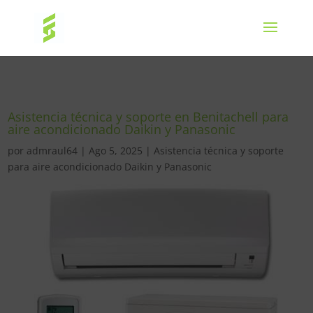
Asistencia técnica y soporte en Benitachell para
aire acondicionado Daikin y Panasonic
por
admraul64
|
Ago 5, 2025
|
Asistencia técnica y soporte
para aire acondicionado Daikin y Panasonic