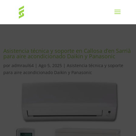
Asistencia técnica y soporte en Callosa d’en Sarrià
para aire acondicionado Daikin y Panasonic
por
admraul64
|
Ago 5, 2025
|
Asistencia técnica y soporte
para aire acondicionado Daikin y Panasonic