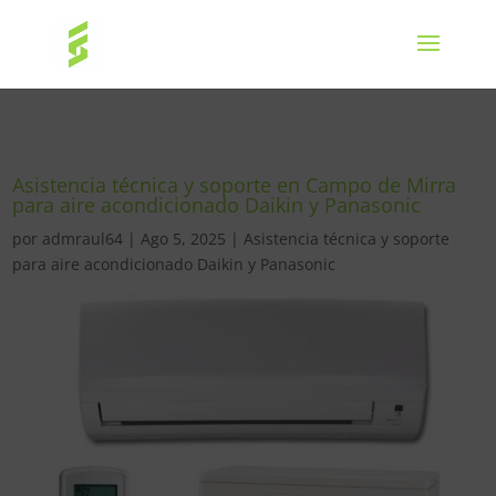
Asistencia técnica y soporte en Campo de Mirra
para aire acondicionado Daikin y Panasonic
por
admraul64
|
Ago 5, 2025
|
Asistencia técnica y soporte
para aire acondicionado Daikin y Panasonic