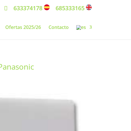
633374178
685333165
Ofertas 2025/26
Contacto
 Panasonic