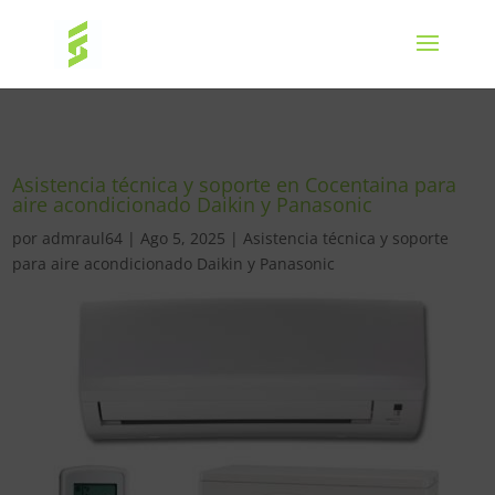
Asistencia técnica y soporte en Cocentaina para
aire acondicionado Daikin y Panasonic
por
admraul64
|
Ago 5, 2025
|
Asistencia técnica y soporte
para aire acondicionado Daikin y Panasonic