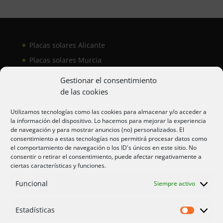
Placas solares Alicante
Placas solares Murcia
Placas solares San Juan
Gestionar el consentimiento
de las cookies
Aire acondicionado Alicante
Utilizamos tecnologías como las cookies para almacenar y/o acceder a
la información del dispositivo. Lo hacemos para mejorar la experiencia
Aire acondicionador Murcia
de navegación y para mostrar anuncios (no) personalizados. El
consentimiento a estas tecnologías nos permitirá procesar datos como
Aire acondicionado San Juan
el comportamiento de navegación o los ID's únicos en este sitio. No
consentir o retirar el consentimiento, puede afectar negativamente a
ciertas características y funciones.
Aviso legal
Funcional
Siempre activo
Cookies UE
Privacidad
Estadísticas
Estadíst