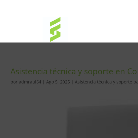
Asistencia técnica y soporte en C
por
admraul64
|
Ago 5, 2025
|
Asistencia técnica y soporte p