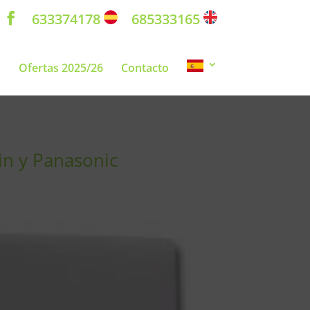
633374178
685333165
s
Ofertas 2025/26
Contacto
in y Panasonic