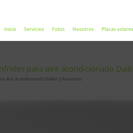
Inicio
Servicios
Fotos
Nosotros
Placas solare
onfrides para aire acondicionado Daik
ara aire acondicionado Daikin y Panasonic