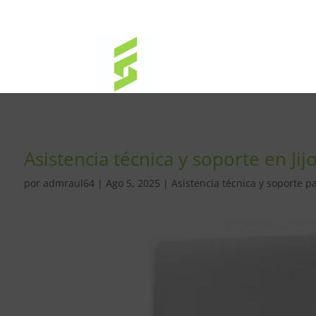
Asistencia técnica y soporte en Ji
por
admraul64
|
Ago 5, 2025
|
Asistencia técnica y soporte p