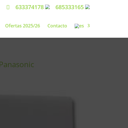
633374178
685333165
Ofertas 2025/26
Contacto
 Panasonic