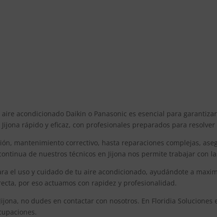
tu aire acondicionado Daikin o Panasonic es esencial para garantiz
n Jijona rápido y eficaz, con profesionales preparados para resolver
ción, mantenimiento correctivo, hasta reparaciones complejas, ase
ontinua de nuestros técnicos en Jijona nos permite trabajar con l
 el uso y cuidado de tu aire acondicionado, ayudándote a maximiza
recta, por eso actuamos con rapidez y profesionalidad.
Jijona, no dudes en contactar con nosotros. En Floridia Soluciones 
cupaciones.