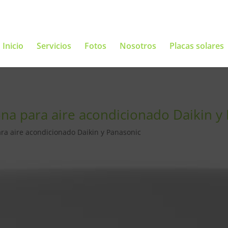
Inicio
Servicios
Fotos
Nosotros
Placas solares
jona para aire acondicionado Daikin y
ara aire acondicionado Daikin y Panasonic