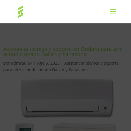
Asistencia técnica y soporte en Ondara para aire
acondicionado Daikin y Panasonic
por
admraul64
|
Ago 5, 2025
|
Asistencia técnica y soporte
para aire acondicionado Daikin y Panasonic