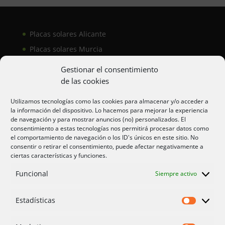
Placas solares Alicante
Placas solares Murcia
Placas solares San Juan
Gestionar el consentimiento
de las cookies
Aire acondicionado Alicante
Utilizamos tecnologías como las cookies para almacenar y/o acceder a
la información del dispositivo. Lo hacemos para mejorar la experiencia
Aire acondicionador Murcia
de navegación y para mostrar anuncios (no) personalizados. El
consentimiento a estas tecnologías nos permitirá procesar datos como
Aire acondicionado San Juan
el comportamiento de navegación o los ID's únicos en este sitio. No
consentir o retirar el consentimiento, puede afectar negativamente a
ciertas características y funciones.
Aviso legal
Funcional
Siempre activo
Cookies UE
Privacidad
Estadísticas
Estadíst