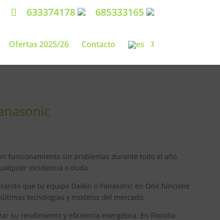
633374178
685333165
Ofertas 2025/26
Contacto
Panasonic
r un funcionamiento sin problemas durante todo el año.
cualquier incidencia o duda.
urando que tu equipo Daikin o Panasonic en Onil funcione
 últimas tecnologías y modelos del mercado.
 su rendimiento y eficiencia energética. En Floridia