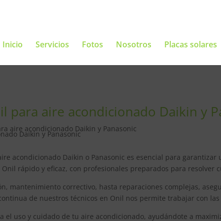
Inicio
Servicios
Fotos
Nosotros
Placas solares
nil para aire acondicionado Daikin y 
ara aire acondicionado Daikin y Panasonic
 aire acondicionado Daikin o Panasonic es esencial para garantiza
n Onil rápido y eficaz, con profesionales preparados para resolver 
ón, mantenimiento correctivo, hasta reparaciones complejas, aseg
ontinua de nuestros técnicos en Onil nos permite trabajar con las
el uso y cuidado de tu aire acondicionado, ayudándote a maximizar