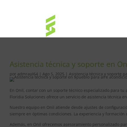
Asistencia técnica y soporte en O
por
admraul64
|
Ago 5, 2025
|
Asistencia técnica y soporte p
En Onil, contar con un soporte técnico especializado para tu
Floridia Soluciones ofrece un servicio de asistencia técnica e
Nuestro equipo en Onil atiende desde ajustes de configuraci
siempre en óptimas condiciones. La experiencia y formación c
Además, en Onil ofrecemos asesoramiento personalizado para 