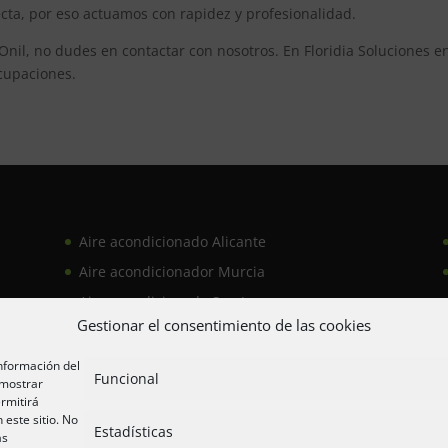
ecta, por eso actuamos con rapidez y profesionalidad.
 Onil, no dudes en contactar con nosotros. En Floridia Soluciones e
cupaciones.
Aire acondicionado Alicante
Aire acondicionador Murcia
Aire acondicionado San Juan
Gestionar el consentimiento de las cookies
información del
Funcional
 mostrar
rmitirá
lacas solares
Ofertas 2025/26
Contacto
este sitio. No
Estadísticas
as