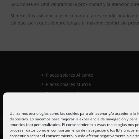
Soluciones en Onil valoramos la proximidad y la atención dir
Si necesitas asistencia técnica para tu aire acondicionado en
calidad, para que siempre tengas el máximo confort sin preo
Placas solares Alicante
Placas solares Murcia
Placas solares San Juan
Utilizamos tecnologías como las cookies para almacenar y/o acceder a la 
dispositivo. Lo hacemos para mejorar la experiencia de navegación y para
anuncios (no) personalizados. El consentimiento a estas tecnologías nos pe
Inicio
Servicios
Fotos
Nosotros
P
procesar datos como el comportamiento de navegación o los ID's únicos en 
consentir o retirar el consentimiento, puede afectar negativamente a ciert