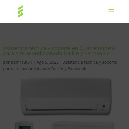
Asistencia técnica y soporte en Quatretondeta
para aire acondicionado Daikin y Panasonic
por
admraul64
|
Ago 5, 2025
|
Asistencia técnica y soporte
para aire acondicionado Daikin y Panasonic