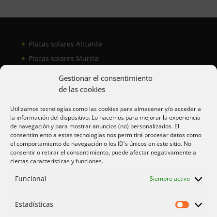
Placas solares Alicante
Placas solares Murcia
Placas solares San Juan
Gestionar el consentimiento
de las cookies
Aire acondicionado Alicante
Utilizamos tecnologías como las cookies para almacenar y/o acceder a
la información del dispositivo. Lo hacemos para mejorar la experiencia
Aire acondicionador Murcia
de navegación y para mostrar anuncios (no) personalizados. El
consentimiento a estas tecnologías nos permitirá procesar datos como
Aire acondicionado San Juan
el comportamiento de navegación o los ID's únicos en este sitio. No
consentir o retirar el consentimiento, puede afectar negativamente a
ciertas características y funciones.
Aviso legal
Funcional
Siempre activo
Cookies UE
Privacidad
Estadísticas
Estadíst