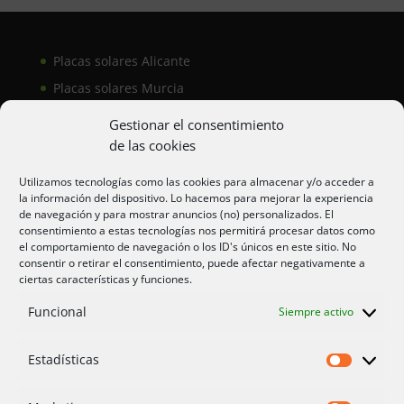
Placas solares Alicante
Placas solares Murcia
Placas solares San Juan
Gestionar el consentimiento
de las cookies
Aire acondicionado Alicante
Utilizamos tecnologías como las cookies para almacenar y/o acceder a
la información del dispositivo. Lo hacemos para mejorar la experiencia
Aire acondicionador Murcia
de navegación y para mostrar anuncios (no) personalizados. El
consentimiento a estas tecnologías nos permitirá procesar datos como
Aire acondicionado San Juan
el comportamiento de navegación o los ID's únicos en este sitio. No
consentir o retirar el consentimiento, puede afectar negativamente a
ciertas características y funciones.
Aviso legal
Funcional
Siempre activo
Cookies UE
Privacidad
Estadísticas
Estadíst