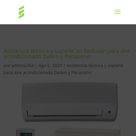
Asistencia técnica y soporte en Redován para aire
acondicionado Daikin y Panasonic
por
admraul64
|
Ago 5, 2025
|
Asistencia técnica y soporte
para aire acondicionado Daikin y Panasonic