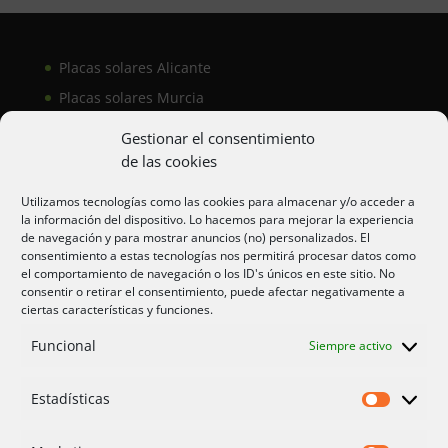
Placas solares Alicante
Placas solares Murcia
Placas solares San Juan
Gestionar el consentimiento
de las cookies
Aire acondicionado Alicante
Utilizamos tecnologías como las cookies para almacenar y/o acceder a
la información del dispositivo. Lo hacemos para mejorar la experiencia
Aire acondicionador Murcia
de navegación y para mostrar anuncios (no) personalizados. El
consentimiento a estas tecnologías nos permitirá procesar datos como
Aire acondicionado San Juan
el comportamiento de navegación o los ID's únicos en este sitio. No
consentir o retirar el consentimiento, puede afectar negativamente a
ciertas características y funciones.
Aviso legal
Funcional
Siempre activo
Cookies UE
Privacidad
Estadísticas
Estadíst