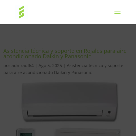
Asistencia técnica y soporte en Rojales para aire
acondicionado Daikin y Panasonic
por
admraul64
|
Ago 5, 2025
|
Asistencia técnica y soporte
para aire acondicionado Daikin y Panasonic