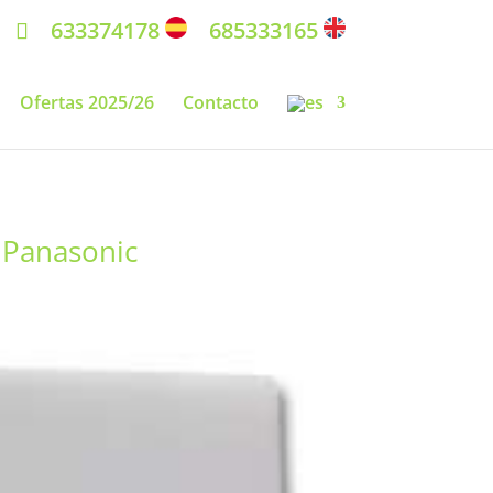
633374178
685333165
Ofertas 2025/26
Contacto
y Panasonic