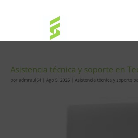
Asistencia técnica y soporte en T
por
admraul64
|
Ago 5, 2025
|
Asistencia técnica y soporte p