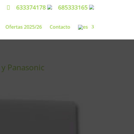
633374178
685333165
Ofertas 2025/26
Contacto
 y Panasonic