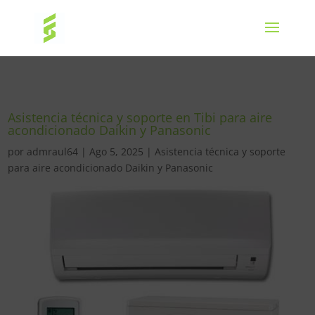
Asistencia técnica y soporte en Tibi para aire
acondicionado Daikin y Panasonic
por
admraul64
|
Ago 5, 2025
|
Asistencia técnica y soporte
para aire acondicionado Daikin y Panasonic