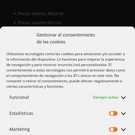
Placas solares Alicante
Placas solares Murcia
Placas solares San Juan
Gestionar el consentimiento
de las cookies
Aire acondicionado Alicante
Utilizamos tecnologías como las cookies para almacenar y/o acceder a
la información del dispositivo. Lo hacemos para mejorar la experiencia
Aire acondicionador Murcia
de navegación y para mostrar anuncios (no) personalizados. El
consentimiento a estas tecnologías nos permitirá procesar datos como
Aire acondicionado San Juan
el comportamiento de navegación o los ID's únicos en este sitio. No
consentir o retirar el consentimiento, puede afectar negativamente a
ciertas características y funciones.
Aviso legal
Funcional
Siempre activo
Cookies UE
Privacidad
Estadísticas
Estadíst
Marketing
Marketi