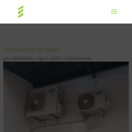
Climatización en Agost
por
admraul64
|
Ago 5, 2025
|
Climatización