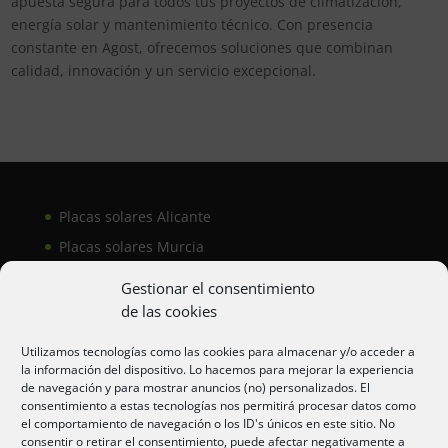
apuesta segura para todos tus proyectos de climatización,
energía solar y mantenimiento técnico. Con presencia
constante en Agost, ofrecemos soluciones que combinan
calidad, innovación y un servicio excepcional.
Placas solares Alicante
Placas solares Murcia
Placas solares San Juan
Gestionar el consentimiento
de las cookies
Aire acondicionado Alicante
Utilizamos tecnologías como las cookies para almacenar y/o acceder a
la información del dispositivo. Lo hacemos para mejorar la experiencia
Aire acondicionador Murcia
de navegación y para mostrar anuncios (no) personalizados. El
consentimiento a estas tecnologías nos permitirá procesar datos como
Aire acondicionado San Juan
el comportamiento de navegación o los ID's únicos en este sitio. No
consentir o retirar el consentimiento, puede afectar negativamente a