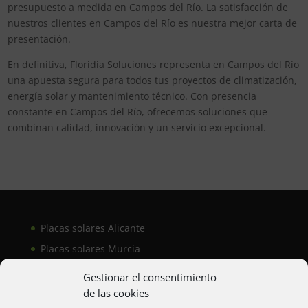
presupuesto a medida en Campos del Río. La satisfacción de
nuestros clientes en Campos del Río es nuestra mejor carta de
presentación.
En definitiva, Floridia Soluciones representa en Campos del Río
una apuesta segura para todos tus proyectos de climatización,
energía solar y mantenimiento técnico. Con presencia
constante en Campos del Río, ofrecemos soluciones que
combinan calidad, innovación y un servicio excepcional.
Placas solares Alicante
Placas solares Murcia
Placas solares San Juan
Gestionar el consentimiento
de las cookies