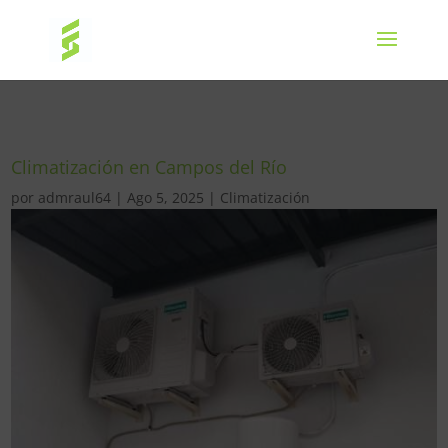
Climatización en Campos del Río
por
admraul64
|
Ago 5, 2025
|
Climatización