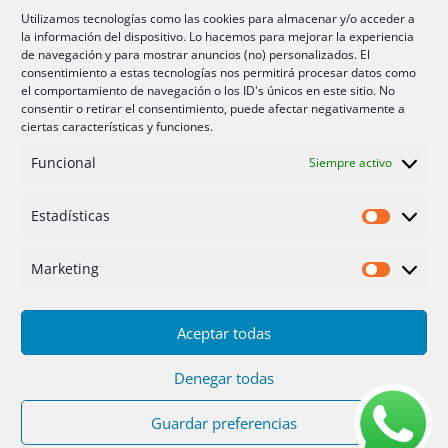
Aire acondicionado Alicante
Utilizamos tecnologías como las cookies para almacenar y/o acceder a
la información del dispositivo. Lo hacemos para mejorar la experiencia
Aire acondicionador Murcia
de navegación y para mostrar anuncios (no) personalizados. El
consentimiento a estas tecnologías nos permitirá procesar datos como
Aire acondicionado San Juan
el comportamiento de navegación o los ID's únicos en este sitio. No
consentir o retirar el consentimiento, puede afectar negativamente a
ciertas características y funciones.
Aviso legal
Funcional
Siempre activo
Cookies UE
Privacidad
Estadísticas
Estadíst
Marketing
Marketi
Aceptar todas
Inicio
Servicios
Fotos
Nosotros
Placas solares
Ofertas 2025/26
Contacto
Denegar todas
Guardar preferencias
Diseño
PC64
| Hosting
DonCloud
|
Floridia