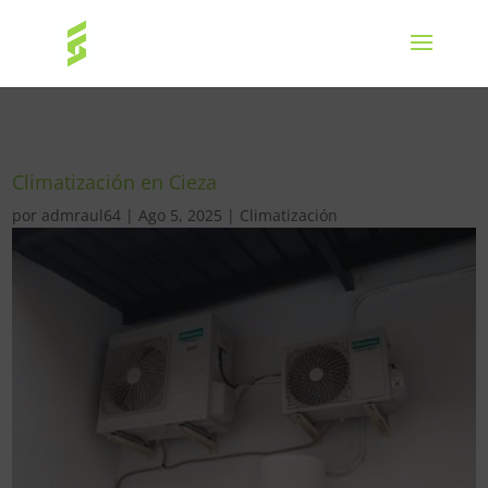
Climatización en Cieza
por
admraul64
|
Ago 5, 2025
|
Climatización