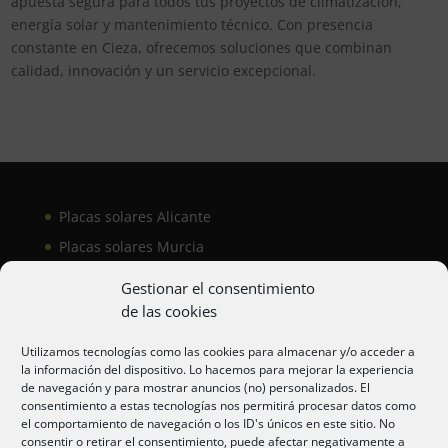
apuesta segura para todos tus proyectos de climatización,
energía solar y mantenimiento técnico. Con presencia
constante en Cieza, ofrecemos soluciones que combinan
calidad, innovación y un servicio excepcional.
Placas solares Alicante
Placas solares Murcia
Placas solares San Juan
Gestionar el consentimiento
de las cookies
Aire acondicionado Alicante
Utilizamos tecnologías como las cookies para almacenar y/o acceder a
la información del dispositivo. Lo hacemos para mejorar la experiencia
Aire acondicionador Murcia
de navegación y para mostrar anuncios (no) personalizados. El
consentimiento a estas tecnologías nos permitirá procesar datos como
Aire acondicionado San Juan
el comportamiento de navegación o los ID's únicos en este sitio. No
consentir o retirar el consentimiento, puede afectar negativamente a