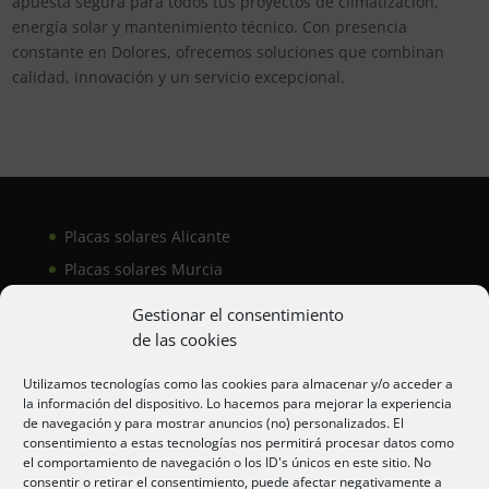
apuesta segura para todos tus proyectos de climatización,
energía solar y mantenimiento técnico. Con presencia
constante en Dolores, ofrecemos soluciones que combinan
calidad, innovación y un servicio excepcional.
Placas solares Alicante
Placas solares Murcia
Placas solares San Juan
Gestionar el consentimiento
de las cookies
Aire acondicionado Alicante
Utilizamos tecnologías como las cookies para almacenar y/o acceder a
la información del dispositivo. Lo hacemos para mejorar la experiencia
Aire acondicionador Murcia
de navegación y para mostrar anuncios (no) personalizados. El
consentimiento a estas tecnologías nos permitirá procesar datos como
Aire acondicionado San Juan
el comportamiento de navegación o los ID's únicos en este sitio. No
consentir o retirar el consentimiento, puede afectar negativamente a