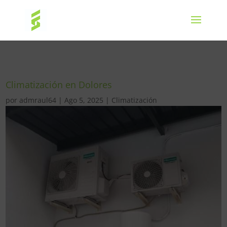
Climatización en Dolores
por
admraul64
|
Ago 5, 2025
|
Climatización