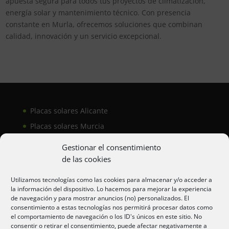
apuesta segura para todos tus proyectos de climatización,
energía solar y mantenimiento técnico. Con presencia
constante en Murla, ofrecemos soluciones que combinan
calidad, innovación y un servicio excepcional.
Placas solares Alicante
Placas solares Murcia
Placas solares San Juan
Gestionar el consentimiento
de las cookies
Aire acondicionado Alicante
Utilizamos tecnologías como las cookies para almacenar y/o acceder a
la información del dispositivo. Lo hacemos para mejorar la experiencia
Aire acondicionador Murcia
de navegación y para mostrar anuncios (no) personalizados. El
consentimiento a estas tecnologías nos permitirá procesar datos como
Aire acondicionado San Juan
el comportamiento de navegación o los ID's únicos en este sitio. No
consentir o retirar el consentimiento, puede afectar negativamente a