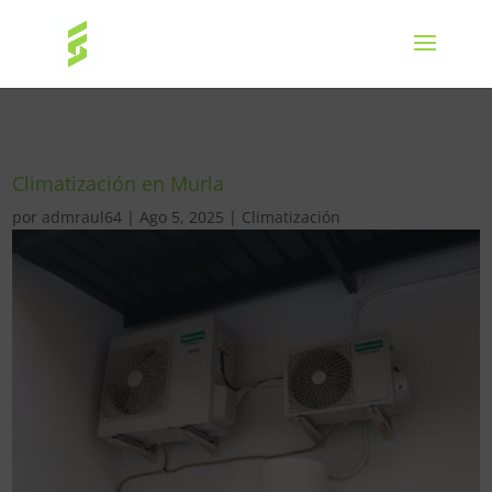
Climatización en Murla
por
admraul64
|
Ago 5, 2025
|
Climatización