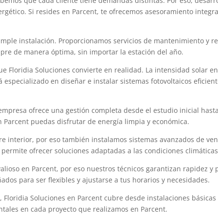
abemos que cada cliente tiene demandas distintas. Por eso, desar
gético. Si resides en Parcent, te ofrecemos asesoramiento integral
mple instalación. Proporcionamos servicios de mantenimiento y re
re de manera óptima, sin importar la estación del año.
 Floridia Soluciones convierte en realidad. La intensidad solar en
 especializado en diseñar e instalar sistemas fotovoltaicos efici
empresa ofrece una gestión completa desde el estudio inicial hasta
 Parcent puedas disfrutar de energía limpia y económica.
ire interior, por eso también instalamos sistemas avanzados de vent
 permite ofrecer soluciones adaptadas a las condiciones climáticas
alioso en Parcent, por eso nuestros técnicos garantizan rapidez y 
ados para ser flexibles y ajustarse a tus horarios y necesidades.
 Floridia Soluciones en Parcent cubre desde instalaciones básicas
entales en cada proyecto que realizamos en Parcent.