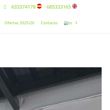
633374178
685333165
Ofertas 2025/26
Contacto