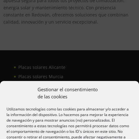
apuesta segura para todos tus proyectos de climatización,
energía solar y mantenimiento técnico. Con presencia
constante en Redován, ofrecemos soluciones que combinan
calidad, innovación y un servicio excepcional.
Placas solares Alicante
Placas solares Murcia
Placas solares San Juan
Gestionar el consentimiento
de las cookies
Aire acondicionado Alicante
Utilizamos tecnologías como las cookies para almacenar y/o acceder a
la información del dispositivo. Lo hacemos para mejorar la experiencia
Aire acondicionador Murcia
de navegación y para mostrar anuncios (no) personalizados. El
consentimiento a estas tecnologías nos permitirá procesar datos como
Aire acondicionado San Juan
el comportamiento de navegación o los ID's únicos en este sitio. No
consentir o retirar el consentimiento, puede afectar negativamente a