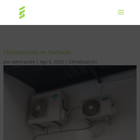
Climatización en Redován
por
admraul64
|
Ago 5, 2025
|
Climatización