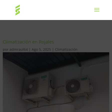
Climatización en Rojales
por
admraul64
|
Ago 5, 2025
|
Climatización