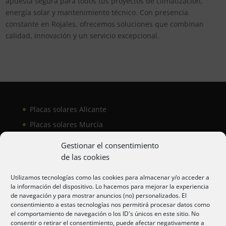
apuesta segura para todos tus proyectos de climatización,
energía solar y mantenimiento técnico. Con presencia
constante en Rojales, ofrecemos soluciones que combinan
calidad, innovación y un servicio excepcional.
Placas solares Alicante
Placas solares Murcia
Placas solares San Juan
Gestionar el consentimiento
de las cookies
Aire acondicionado Alicante
Utilizamos tecnologías como las cookies para almacenar y/o acceder a
la información del dispositivo. Lo hacemos para mejorar la experiencia
Aire acondicionador Murcia
de navegación y para mostrar anuncios (no) personalizados. El
consentimiento a estas tecnologías nos permitirá procesar datos como
Aire acondicionado San Juan
el comportamiento de navegación o los ID's únicos en este sitio. No
consentir o retirar el consentimiento, puede afectar negativamente a