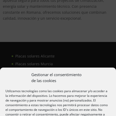
apuesta segura para todos tus proyectos de climatización,
energía solar y mantenimiento técnico. Con presencia
constante en Romana, ofrecemos soluciones que combinan
calidad, innovación y un servicio excepcional.
Placas solares Alicante
Placas solares Murcia
Placas solares San Juan
Gestionar el consentimiento
de las cookies
Aire acondicionado Alicante
Utilizamos tecnologías como las cookies para almacenar y/o acceder a
la información del dispositivo. Lo hacemos para mejorar la experiencia
Aire acondicionador Murcia
de navegación y para mostrar anuncios (no) personalizados. El
consentimiento a estas tecnologías nos permitirá procesar datos como
Aire acondicionado San Juan
el comportamiento de navegación o los ID's únicos en este sitio. No
consentir o retirar el consentimiento, puede afectar negativamente a