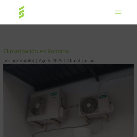
Climatización en Romana
por
admraul64
|
Ago 5, 2025
|
Climatización