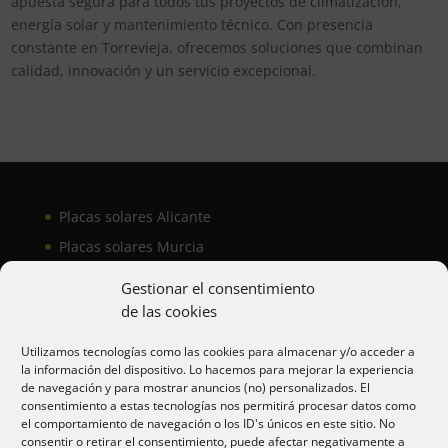
apuesta segura para todos tus proyectos de climatización,
energía solar y mantenimiento técnico. Con presencia
constante en Torrevieja, ofrecemos soluciones que combinan
calidad, innovación y un servicio excepcional.
Placas solares Alicante
Placas solares Murcia
Placas solares San Juan
Gestionar el consentimiento
de las cookies
Aire acondicionado Alicante
Utilizamos tecnologías como las cookies para almacenar y/o acceder a
la información del dispositivo. Lo hacemos para mejorar la experiencia
Aire acondicionador Murcia
de navegación y para mostrar anuncios (no) personalizados. El
consentimiento a estas tecnologías nos permitirá procesar datos como
Aire acondicionado San Juan
el comportamiento de navegación o los ID's únicos en este sitio. No
consentir o retirar el consentimiento, puede afectar negativamente a