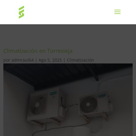
Climatización en Torrevieja
por
admraul64
|
Ago 5, 2025
|
Climatización