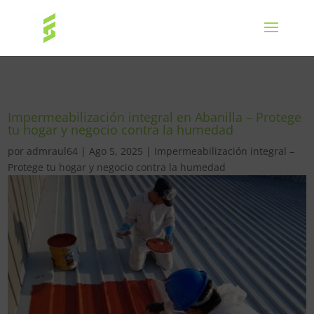
Impermeabilización integral en Abanilla – Protege
tu hogar y negocio contra la humedad
por
admraul64
|
Ago 5, 2025
|
Impermeabilización integral –
Protege tu hogar y negocio contra la humedad