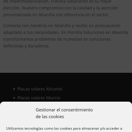
de impermeabilización, Floridia Soluciones es tu mejor
elección. Nuestro compromiso con la calidad y la atención
personalizada en Abanilla nos diferencia en el sector.
Contacta con nosotros en Abanilla y recibe un presupuesto
adaptado a tus necesidades. En Floridia Soluciones en Abanilla
transformamos problemas de humedad en soluciones
definitivas y duraderas.
Placas solares Alicante
Placas solares Murcia
Placas solares San Juan
Gestionar el consentimiento
de las cookies
Aire acondicionado Alicante
Utilizamos tecnologías como las cookies para almacenar y/o acceder a