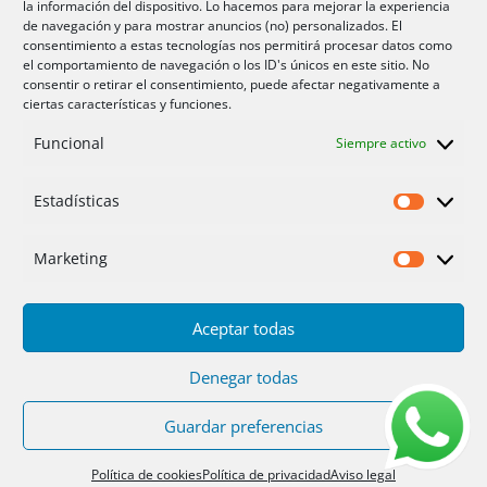
la información del dispositivo. Lo hacemos para mejorar la experiencia
Aire acondicionador Murcia
de navegación y para mostrar anuncios (no) personalizados. El
consentimiento a estas tecnologías nos permitirá procesar datos como
Aire acondicionado San Juan
el comportamiento de navegación o los ID's únicos en este sitio. No
consentir o retirar el consentimiento, puede afectar negativamente a
ciertas características y funciones.
Aviso legal
Funcional
Siempre activo
Cookies UE
Privacidad
Estadísticas
Estadíst
Marketing
Marketi
Aceptar todas
Inicio
Servicios
Fotos
Nosotros
Placas solares
Ofertas 2025/26
Contacto
Denegar todas
Guardar preferencias
Diseño
PC64
| Hosting
DonCloud
|
Floridia
Soluciones
Política de cookies
Política de privacidad
Aviso legal