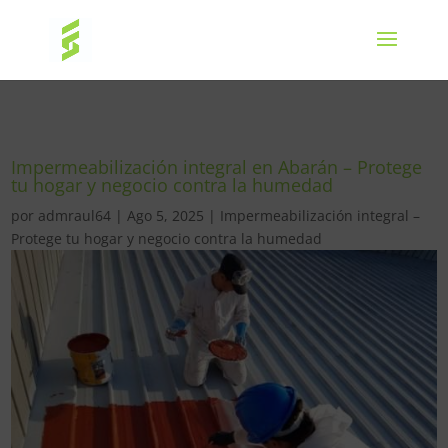
Impermeabilización integral en Abarán – Protege
tu hogar y negocio contra la humedad
por
admraul64
|
Ago 5, 2025
|
Impermeabilización integral –
Protege tu hogar y negocio contra la humedad