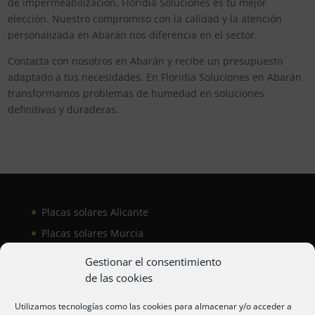
de impermeabilización, Floridia Soluciones es tu mejor
elección. Nuestro compromiso con la calidad y la atención
personalizada en Abarán nos diferencia en el sector.
Contacta con nosotros en Abarán y recibe un presupuesto
adaptado a tus necesidades. En Floridia Soluciones en Abarán
transformamos problemas de humedad en soluciones
definitivas y duraderas.
Placas solares Alicante
Placas solares Murcia
Placas solares San Juan
Gestionar el consentimiento
de las cookies
Aire acondicionado Alicante
Utilizamos tecnologías como las cookies para almacenar y/o acceder a