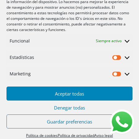
la información del dispositivo. Lo hacemos para mejorar la experiencia
Aire acondicionador Murcia
de navegación y para mostrar anuncios (no) personalizados. El
consentimiento a estas tecnologías nos permitirá procesar datos como
Aire acondicionado San Juan
el comportamiento de navegación o los ID's únicos en este sitio. No
consentir o retirar el consentimiento, puede afectar negativamente a
ciertas características y funciones.
Aviso legal
Funcional
Siempre activo
Cookies UE
Privacidad
Estadísticas
Estadíst
Marketing
Marketi
Aceptar todas
Inicio
Servicios
Fotos
Nosotros
Placas solares
Ofertas 2025/26
Contacto
Denegar todas
Guardar preferencias
Diseño
PC64
| Hosting
DonCloud
|
Floridia
Soluciones
Política de cookies
Política de privacidad
Aviso legal