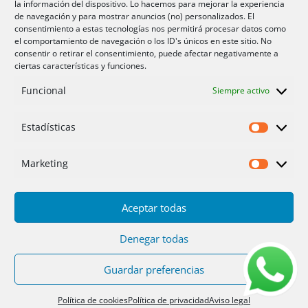
la información del dispositivo. Lo hacemos para mejorar la experiencia
Aire acondicionador Murcia
de navegación y para mostrar anuncios (no) personalizados. El
consentimiento a estas tecnologías nos permitirá procesar datos como
Aire acondicionado San Juan
el comportamiento de navegación o los ID's únicos en este sitio. No
consentir o retirar el consentimiento, puede afectar negativamente a
ciertas características y funciones.
Aviso legal
Funcional
Siempre activo
Cookies UE
Privacidad
Estadísticas
Estadíst
Marketing
Marketi
Aceptar todas
Inicio
Servicios
Fotos
Nosotros
Placas solares
Ofertas 2025/26
Contacto
Denegar todas
Guardar preferencias
Diseño
PC64
| Hosting
DonCloud
|
Floridia
Soluciones
Política de cookies
Política de privacidad
Aviso legal