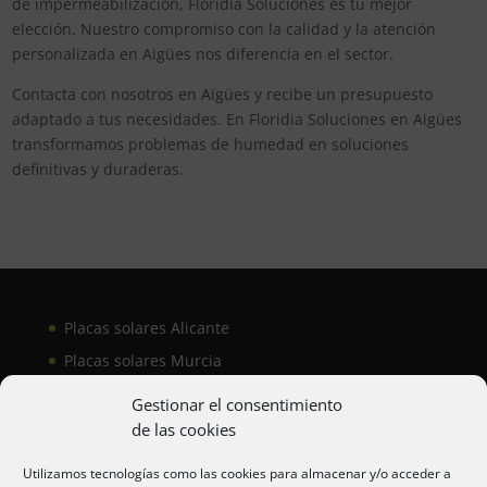
de impermeabilización, Floridia Soluciones es tu mejor
elección. Nuestro compromiso con la calidad y la atención
personalizada en Aigües nos diferencia en el sector.
Contacta con nosotros en Aigües y recibe un presupuesto
adaptado a tus necesidades. En Floridia Soluciones en Aigües
transformamos problemas de humedad en soluciones
definitivas y duraderas.
Placas solares Alicante
Placas solares Murcia
Placas solares San Juan
Gestionar el consentimiento
de las cookies
Aire acondicionado Alicante
Utilizamos tecnologías como las cookies para almacenar y/o acceder a