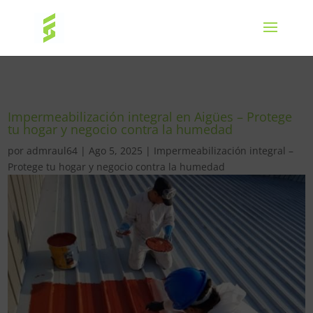
Impermeabilización integral en Aigües – Protege
tu hogar y negocio contra la humedad
por
admraul64
|
Ago 5, 2025
|
Impermeabilización integral –
Protege tu hogar y negocio contra la humedad