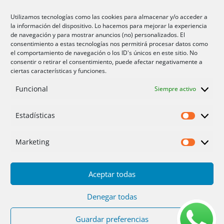
Aire acondicionado Alicante
Utilizamos tecnologías como las cookies para almacenar y/o acceder a
la información del dispositivo. Lo hacemos para mejorar la experiencia
Aire acondicionador Murcia
de navegación y para mostrar anuncios (no) personalizados. El
consentimiento a estas tecnologías nos permitirá procesar datos como
Aire acondicionado San Juan
el comportamiento de navegación o los ID's únicos en este sitio. No
consentir o retirar el consentimiento, puede afectar negativamente a
ciertas características y funciones.
Aviso legal
Funcional
Siempre activo
Cookies UE
Privacidad
Estadísticas
Estadíst
Marketing
Marketi
Aceptar todas
Inicio
Servicios
Fotos
Nosotros
Placas solares
Ofertas 2025/26
Contacto
Denegar todas
Guardar preferencias