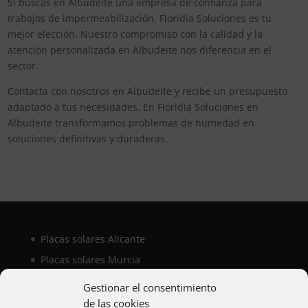
Si buscas en Albudeite una empresa de confianza para
trabajos de impermeabilización, Floridia Soluciones es tu
mejor elección. Nuestro compromiso con la calidad y la
atención personalizada en Albudeite nos diferencia en el
sector.
Contacta con nosotros en Albudeite y recibe un presupuesto
adaptado a tus necesidades. En Floridia Soluciones en
Albudeite transformamos problemas de humedad en
soluciones definitivas y duraderas.
Placas solares Alicante
Placas solares Murcia
Placas solares San Juan
Gestionar el consentimiento
de las cookies