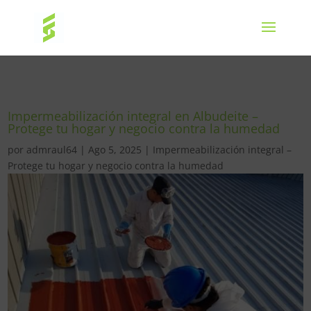
Impermeabilización integral en Albudeite –
Protege tu hogar y negocio contra la humedad
por
admraul64
|
Ago 5, 2025
|
Impermeabilización integral –
Protege tu hogar y negocio contra la humedad