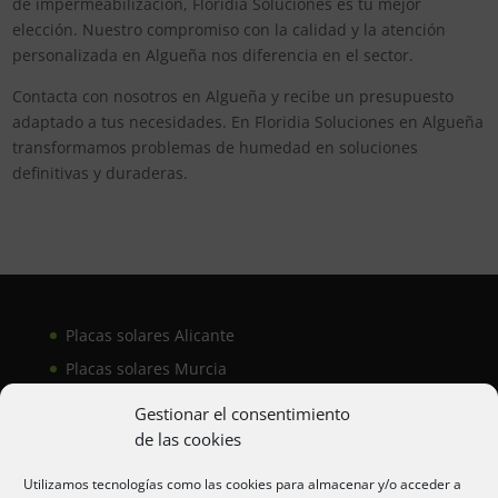
de impermeabilización, Floridia Soluciones es tu mejor
elección. Nuestro compromiso con la calidad y la atención
personalizada en Algueña nos diferencia en el sector.
Contacta con nosotros en Algueña y recibe un presupuesto
adaptado a tus necesidades. En Floridia Soluciones en Algueña
transformamos problemas de humedad en soluciones
definitivas y duraderas.
Placas solares Alicante
Placas solares Murcia
Placas solares San Juan
Gestionar el consentimiento
de las cookies
Aire acondicionado Alicante
Utilizamos tecnologías como las cookies para almacenar y/o acceder a