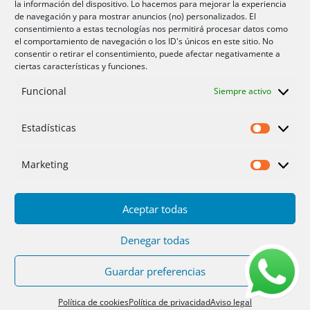
la información del dispositivo. Lo hacemos para mejorar la experiencia
Aire acondicionador Murcia
de navegación y para mostrar anuncios (no) personalizados. El
consentimiento a estas tecnologías nos permitirá procesar datos como
Aire acondicionado San Juan
el comportamiento de navegación o los ID's únicos en este sitio. No
consentir o retirar el consentimiento, puede afectar negativamente a
ciertas características y funciones.
Aviso legal
Funcional
Siempre activo
Cookies UE
Privacidad
Estadísticas
Estadíst
Marketing
Marketi
Aceptar todas
Inicio
Servicios
Fotos
Nosotros
Placas solares
Ofertas 2025/26
Contacto
Denegar todas
Guardar preferencias
Diseño
PC64
| Hosting
DonCloud
|
Floridia
Soluciones
Política de cookies
Política de privacidad
Aviso legal