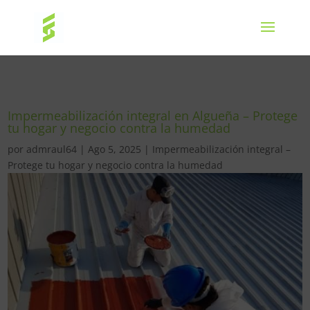
Impermeabilización integral en Algueña – Protege
tu hogar y negocio contra la humedad
por
admraul64
|
Ago 5, 2025
|
Impermeabilización integral –
Protege tu hogar y negocio contra la humedad