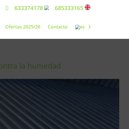
633374178
685333165
Ofertas 2025/26
Contacto
contra la humedad