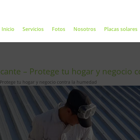
Inicio
Servicios
Fotos
Nosotros
Placas solares
icante – Protege tu hogar y negocio 
 Protege tu hogar y negocio contra la humedad