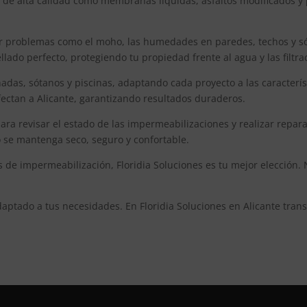
 de alta calidad como membranas líquidas, asfaltos modificados y 
 problemas como el moho, las humedades en paredes, techos y sóta
ado perfecto, protegiendo tu propiedad frente al agua y las filtra
hadas, sótanos y piscinas, adaptando cada proyecto a las caracterís
afectan a Alicante, garantizando resultados duraderos.
ra revisar el estado de las impermeabilizaciones y realizar repar
o se mantenga seco, seguro y confortable.
 de impermeabilización, Floridia Soluciones es tu mejor elección. 
daptado a tus necesidades. En Floridia Soluciones en Alicante tr