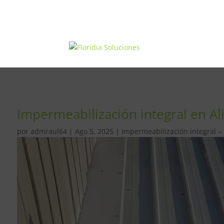
Impermeabilización integral en Al
por
admraul64
|
Ago 5, 2025
|
Impermeabilización integral –