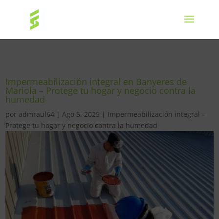
Impermeabilización integral en Banyeres de
Mariola – Protege tu hogar y negocio contra la
humedad
por
admraul64
|
Ago 5, 2025
|
Impermeabilización integral –
Protege tu hogar y negocio contra la humedad