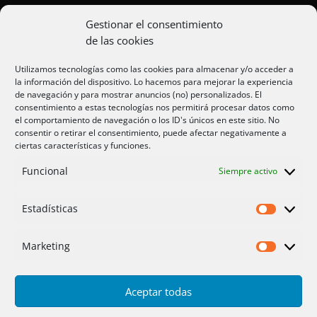
Placas solares San Juan
Gestionar el consentimiento
de las cookies
Aire acondicionado Alicante
Utilizamos tecnologías como las cookies para almacenar y/o acceder a
la información del dispositivo. Lo hacemos para mejorar la experiencia
Aire acondicionador Murcia
de navegación y para mostrar anuncios (no) personalizados. El
consentimiento a estas tecnologías nos permitirá procesar datos como
Aire acondicionado San Juan
el comportamiento de navegación o los ID's únicos en este sitio. No
consentir o retirar el consentimiento, puede afectar negativamente a
ciertas características y funciones.
Aviso legal
Funcional
Siempre activo
Cookies UE
Privacidad
Estadísticas
Estadíst
Marketing
Marketi
Aceptar todas
Inicio
Servicios
Fotos
Nosotros
Placas solares
Ofertas 2025/26
Contacto