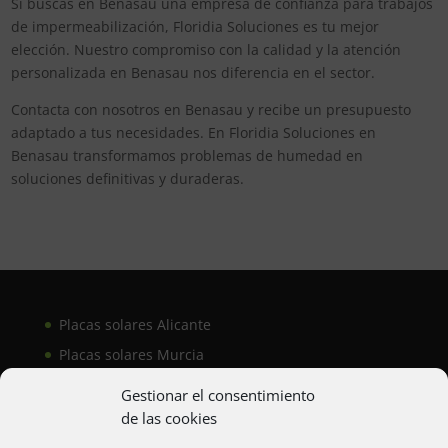
Si buscas en Benasau una empresa de confianza para trabajos
de impermeabilización, Floridia Soluciones es tu mejor
elección. Nuestro compromiso con la calidad y la atención
personalizada en Benasau nos diferencia en el sector.
Contacta con nosotros en Benasau y recibe un presupuesto
adaptado a tus necesidades. En Floridia Soluciones en
Benasau transformamos problemas de humedad en
soluciones definitivas y duraderas.
Placas solares Alicante
Placas solares Murcia
Placas solares San Juan
Gestionar el consentimiento
de las cookies