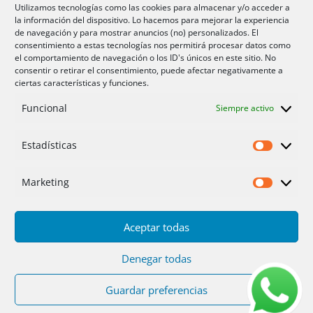
Aire acondicionado Alicante
Utilizamos tecnologías como las cookies para almacenar y/o acceder a
la información del dispositivo. Lo hacemos para mejorar la experiencia
Aire acondicionador Murcia
de navegación y para mostrar anuncios (no) personalizados. El
consentimiento a estas tecnologías nos permitirá procesar datos como
Aire acondicionado San Juan
el comportamiento de navegación o los ID's únicos en este sitio. No
consentir o retirar el consentimiento, puede afectar negativamente a
ciertas características y funciones.
Aviso legal
Funcional
Siempre activo
Cookies UE
Privacidad
Estadísticas
Estadíst
Marketing
Marketi
Aceptar todas
Inicio
Servicios
Fotos
Nosotros
Placas solares
Ofertas 2025/26
Contacto
Denegar todas
Guardar preferencias
Diseño
PC64
| Hosting
DonCloud
|
Floridia