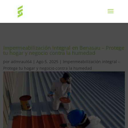
Impermeabilización integral en Benasau – Protege
tu hogar y negocio contra la humedad
por
admraul64
|
Ago 5, 2025
|
Impermeabilización integral –
Protege tu hogar y negocio contra la humedad