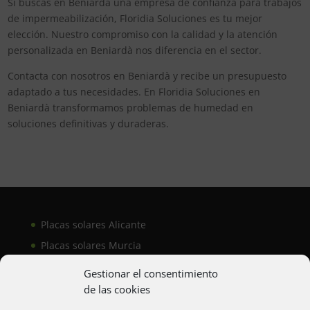
Si buscas en Beniardà una empresa de confianza para trabajos
de impermeabilización, Floridia Soluciones es tu mejor
elección. Nuestro compromiso con la calidad y la atención
personalizada en Beniardà nos diferencia en el sector.
Contacta con nosotros en Beniardà y recibe un presupuesto
adaptado a tus necesidades. En Floridia Soluciones en
Beniardà transformamos problemas de humedad en
soluciones definitivas y duraderas.
Placas solares Alicante
Placas solares Murcia
Placas solares San Juan
Gestionar el consentimiento
de las cookies