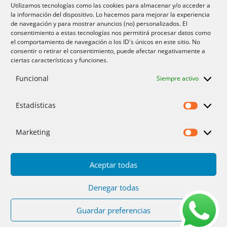
Aire acondicionado Alicante
Utilizamos tecnologías como las cookies para almacenar y/o acceder a
la información del dispositivo. Lo hacemos para mejorar la experiencia
Aire acondicionador Murcia
de navegación y para mostrar anuncios (no) personalizados. El
consentimiento a estas tecnologías nos permitirá procesar datos como
Aire acondicionado San Juan
el comportamiento de navegación o los ID's únicos en este sitio. No
consentir o retirar el consentimiento, puede afectar negativamente a
ciertas características y funciones.
Aviso legal
Funcional
Siempre activo
Cookies UE
Privacidad
Estadísticas
Estadíst
Marketing
Marketi
Aceptar todas
Inicio
Servicios
Fotos
Nosotros
Placas solares
Ofertas 2025/26
Contacto
Denegar todas
Guardar preferencias
Diseño
PC64
| Hosting
DonCloud
|
Floridia