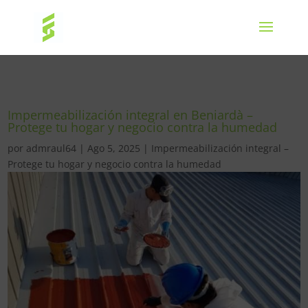
Impermeabilización integral en Beniardà –
Protege tu hogar y negocio contra la humedad
por
admraul64
|
Ago 5, 2025
|
Impermeabilización integral –
Protege tu hogar y negocio contra la humedad