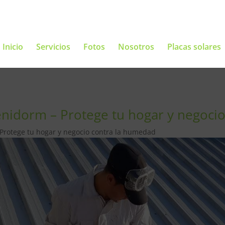
Inicio
Servicios
Fotos
Nosotros
Placas solares
enidorm – Protege tu hogar y negoci
 Protege tu hogar y negocio contra la humedad