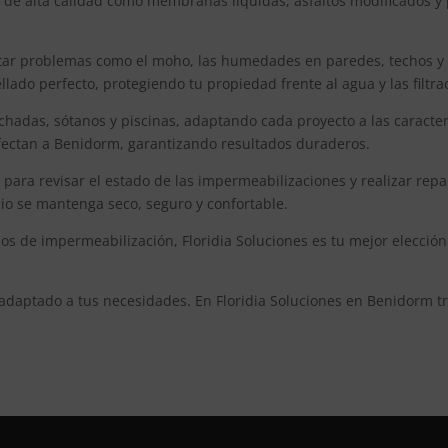
 de alta calidad como membranas líquidas, asfaltos modificados y 
r problemas como el moho, las humedades en paredes, techos y sót
ado perfecto, protegiendo tu propiedad frente al agua y las filtra
chadas, sótanos y piscinas, adaptando cada proyecto a las caracter
 afectan a Benidorm, garantizando resultados duraderos.
ra revisar el estado de las impermeabilizaciones y realizar repa
io se mantenga seco, seguro y confortable.
s de impermeabilización, Floridia Soluciones es tu mejor elección
 adaptado a tus necesidades. En Floridia Soluciones en Benidor