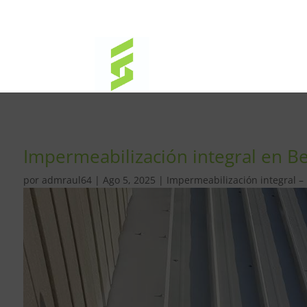
Impermeabilización integral en B
por
admraul64
|
Ago 5, 2025
|
Impermeabilización integral –