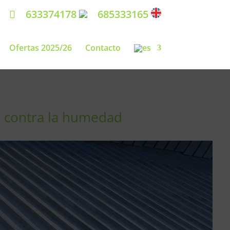
633374178
685333165
Ofertas 2025/26
Contacto
o contra la humedad