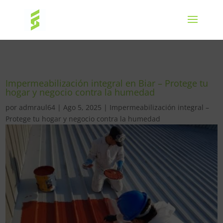
Impermeabilización integral en Biar – Protege tu
hogar y negocio contra la humedad
por
admraul64
|
Ago 5, 2025
|
Impermeabilización integral –
Protege tu hogar y negocio contra la humedad