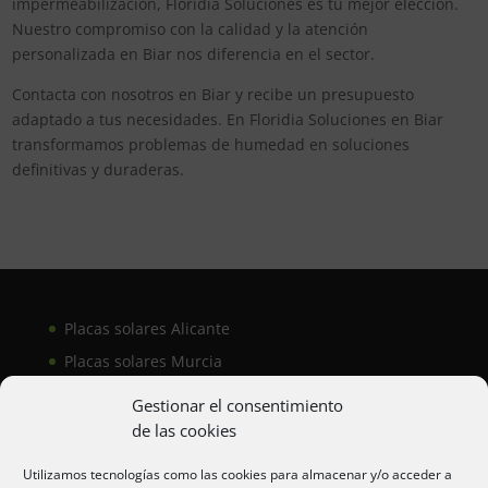
impermeabilización, Floridia Soluciones es tu mejor elección.
Nuestro compromiso con la calidad y la atención
personalizada en Biar nos diferencia en el sector.
Contacta con nosotros en Biar y recibe un presupuesto
adaptado a tus necesidades. En Floridia Soluciones en Biar
transformamos problemas de humedad en soluciones
definitivas y duraderas.
Placas solares Alicante
Placas solares Murcia
Placas solares San Juan
Gestionar el consentimiento
de las cookies
Aire acondicionado Alicante
Utilizamos tecnologías como las cookies para almacenar y/o acceder a