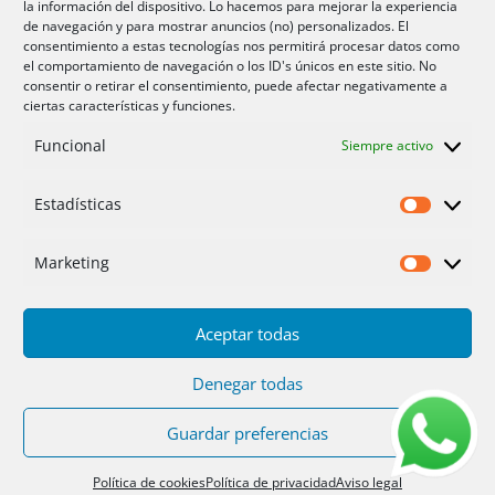
la información del dispositivo. Lo hacemos para mejorar la experiencia
Aire acondicionador Murcia
de navegación y para mostrar anuncios (no) personalizados. El
consentimiento a estas tecnologías nos permitirá procesar datos como
Aire acondicionado San Juan
el comportamiento de navegación o los ID's únicos en este sitio. No
consentir o retirar el consentimiento, puede afectar negativamente a
ciertas características y funciones.
Aviso legal
Funcional
Siempre activo
Cookies UE
Privacidad
Estadísticas
Estadíst
Marketing
Marketi
Aceptar todas
Inicio
Servicios
Fotos
Nosotros
Placas solares
Ofertas 2025/26
Contacto
Denegar todas
Guardar preferencias
Diseño
PC64
| Hosting
DonCloud
|
Floridia
Soluciones
Política de cookies
Política de privacidad
Aviso legal