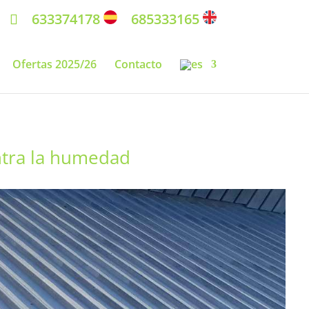
633374178
685333165
Ofertas 2025/26
Contacto
ontra la humedad