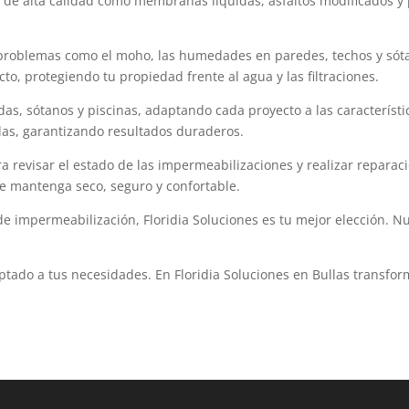
 de alta calidad como membranas líquidas, asfaltos modificados y 
problemas como el moho, las humedades en paredes, techos y sótano
o, protegiendo tu propiedad frente al agua y las filtraciones.
das, sótanos y piscinas, adaptando cada proyecto a las característi
llas, garantizando resultados duraderos.
 revisar el estado de las impermeabilizaciones y realizar reparac
se mantenga seco, seguro y confortable.
e impermeabilización, Floridia Soluciones es tu mejor elección. N
ptado a tus necesidades. En Floridia Soluciones en Bullas transf