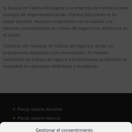
Si buscas en Callosa de Segura una empresa de confianza para
trabajos de impermeabilización, Floridia Soluciones es tu
mejor elección. Nuestro compromiso con la calidad y la
atención personalizada en Callosa de Segura nos diferencia en
el sector.
Contacta con nosotros en Callosa de Segura y recibe un
presupuesto adaptado a tus necesidades. En Floridia
Soluciones en Callosa de Segura transformamos problemas de
humedad en soluciones definitivas y duraderas.
Placas solares Alicante
Placas solares Murcia
Placas solares San Juan
Gestionar el consentimiento