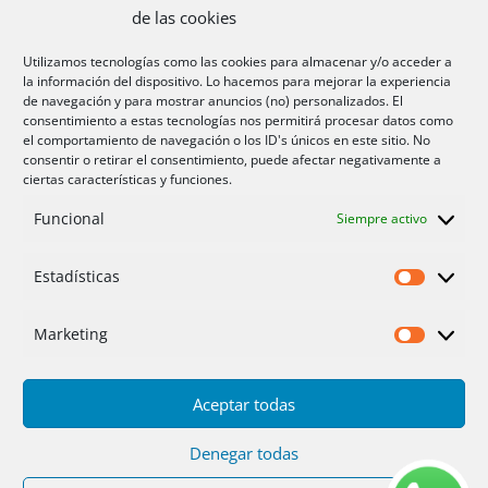
de las cookies
Aire acondicionado Alicante
Utilizamos tecnologías como las cookies para almacenar y/o acceder a
la información del dispositivo. Lo hacemos para mejorar la experiencia
Aire acondicionador Murcia
de navegación y para mostrar anuncios (no) personalizados. El
consentimiento a estas tecnologías nos permitirá procesar datos como
Aire acondicionado San Juan
el comportamiento de navegación o los ID's únicos en este sitio. No
consentir o retirar el consentimiento, puede afectar negativamente a
ciertas características y funciones.
Aviso legal
Funcional
Siempre activo
Cookies UE
Privacidad
Estadísticas
Estadíst
Marketing
Marketi
Aceptar todas
Inicio
Servicios
Fotos
Nosotros
Placas solares
Ofertas 2025/26
Contacto
Denegar todas