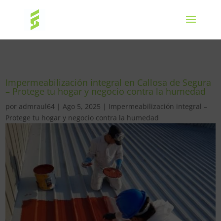
Impermeabilización integral en Callosa de Segura
– Protege tu hogar y negocio contra la humedad
por
admraul64
|
Ago 5, 2025
|
Impermeabilización integral –
Protege tu hogar y negocio contra la humedad