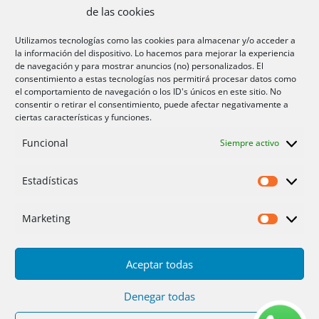
de las cookies
Aire acondicionado Alicante
Utilizamos tecnologías como las cookies para almacenar y/o acceder a
la información del dispositivo. Lo hacemos para mejorar la experiencia
Aire acondicionador Murcia
de navegación y para mostrar anuncios (no) personalizados. El
consentimiento a estas tecnologías nos permitirá procesar datos como
Aire acondicionado San Juan
el comportamiento de navegación o los ID's únicos en este sitio. No
consentir o retirar el consentimiento, puede afectar negativamente a
ciertas características y funciones.
Aviso legal
Funcional
Siempre activo
Cookies UE
Privacidad
Estadísticas
Estadíst
Marketing
Marketi
Aceptar todas
Inicio
Servicios
Fotos
Nosotros
Placas solares
Ofertas 2025/26
Contacto
Denegar todas