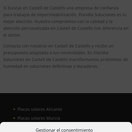
Si buscas en Castell de Castells una empresa de confianza
para trabajos de impermeabilización, Floridia Soluciones es tu
mejor elección. Nuestro compromiso con la calidad y la
atención personalizada en Castell de Castells nos diferencia en
el sector.
Contacta con nosotros en Castell de Castells y recibe un
presupuesto adaptado a tus necesidades. En Floridia
Soluciones en Castell de Castells transformamos problemas de
humedad en soluciones definitivas y duraderas.
Placas solares Alicante
Placas solares Murcia
Placas solares San Juan
Gestionar el consentimiento