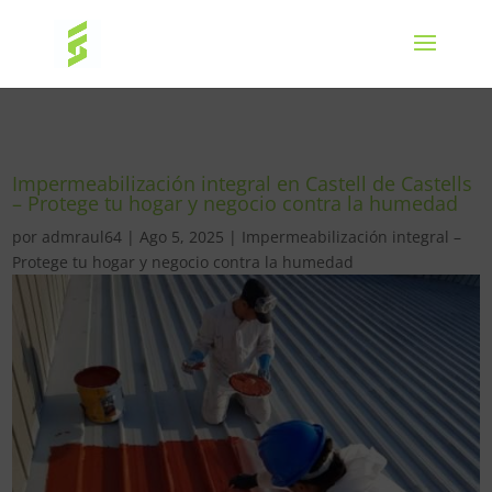
Impermeabilización integral en Castell de Castells
– Protege tu hogar y negocio contra la humedad
por
admraul64
|
Ago 5, 2025
|
Impermeabilización integral –
Protege tu hogar y negocio contra la humedad