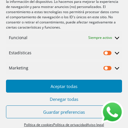
la información del dispositivo. Lo hacemos para mejorar la experiencia
Aire acondicionador Murcia
de navegación y para mostrar anuncios (no) personalizados. El
consentimiento a estas tecnologías nos permitirá procesar datos como
Aire acondicionado San Juan
el comportamiento de navegación o los ID's únicos en este sitio. No
consentir o retirar el consentimiento, puede afectar negativamente a
ciertas características y funciones.
Aviso legal
Funcional
Siempre activo
Cookies UE
Privacidad
Estadísticas
Estadíst
Marketing
Marketi
Aceptar todas
Inicio
Servicios
Fotos
Nosotros
Placas solares
Ofertas 2025/26
Contacto
Denegar todas
Guardar preferencias
Diseño
PC64
| Hosting
DonCloud
|
Floridia
Soluciones
Política de cookies
Política de privacidad
Aviso legal