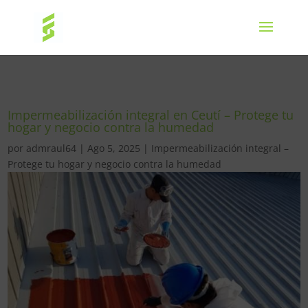
Impermeabilización integral en Ceutí – Protege tu
hogar y negocio contra la humedad
por
admraul64
|
Ago 5, 2025
|
Impermeabilización integral –
Protege tu hogar y negocio contra la humedad