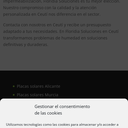
impermeabilización, Floridia Soluciones es tu mejor elección.
Nuestro compromiso con la calidad y la atención
personalizada en Ceutí nos diferencia en el sector.
Contacta con nosotros en Ceutí y recibe un presupuesto
adaptado a tus necesidades. En Floridia Soluciones en Ceutí
transformamos problemas de humedad en soluciones
definitivas y duraderas.
Placas solares Alicante
Placas solares Murcia
Placas solares San Juan
Gestionar el consentimiento
de las cookies
Aire acondicionado Alicante
Utilizamos tecnologías como las cookies para almacenar y/o acceder a