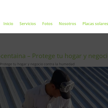
Inicio
Servicios
Fotos
Nosotros
Placas solare
ocentaina – Protege tu hogar y negoc
 Protege tu hogar y negocio contra la humedad