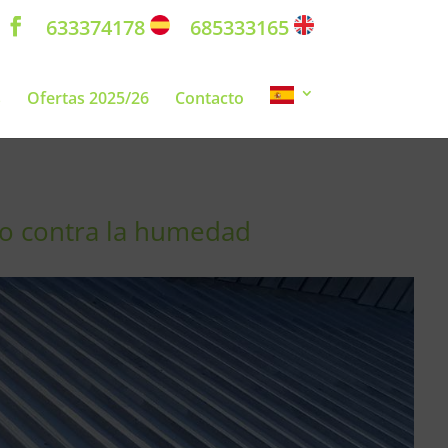
633374178
685333165
s
Ofertas 2025/26
Contacto
io contra la humedad