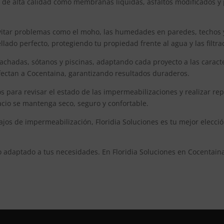
 de alta calidad como membranas líquidas, asfaltos modificados y 
tar problemas como el moho, las humedades en paredes, techos y só
ado perfecto, protegiendo tu propiedad frente al agua y las filtra
achadas, sótanos y piscinas, adaptando cada proyecto a las caracte
 afectan a Cocentaina, garantizando resultados duraderos.
para revisar el estado de las impermeabilizaciones y realizar re
cio se mantenga seco, seguro y confortable.
os de impermeabilización, Floridia Soluciones es tu mejor elecció
o adaptado a tus necesidades. En Floridia Soluciones en Cocent