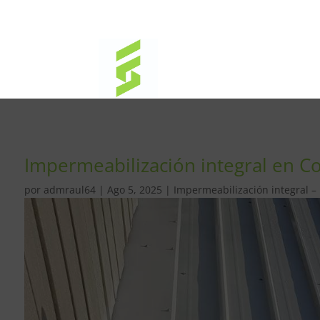
Impermeabilización integral en C
por
admraul64
|
Ago 5, 2025
|
Impermeabilización integral –