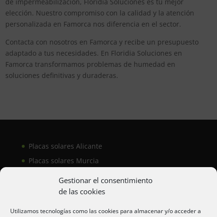
de impermeabilización, Floridia Soluciones es tu mejor
elección. Nuestro compromiso con la calidad y la atención
personalizada en Famorca nos diferencia en el sector.
Contacta con nosotros en Famorca y recibe un presupuesto
adaptado a tus necesidades. En Floridia Soluciones en
Famorca transformamos problemas de humedad en
soluciones definitivas y duraderas.
Placas solares Alicante
Placas solares Murcia
Placas solares San Juan
Gestionar el consentimiento
de las cookies
Aire acondicionado Alicante
Utilizamos tecnologías como las cookies para almacenar y/o acceder a