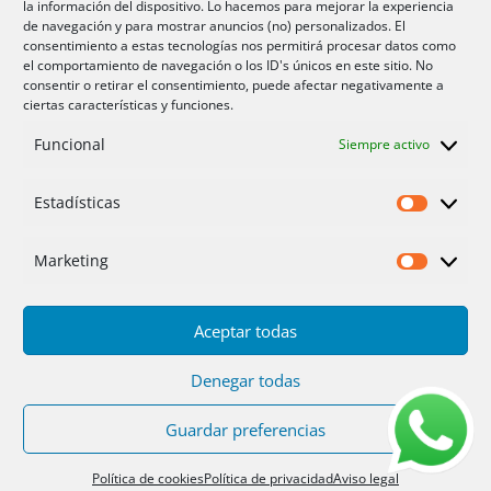
la información del dispositivo. Lo hacemos para mejorar la experiencia
Aire acondicionador Murcia
de navegación y para mostrar anuncios (no) personalizados. El
consentimiento a estas tecnologías nos permitirá procesar datos como
Aire acondicionado San Juan
el comportamiento de navegación o los ID's únicos en este sitio. No
consentir o retirar el consentimiento, puede afectar negativamente a
ciertas características y funciones.
Aviso legal
Funcional
Siempre activo
Cookies UE
Privacidad
Estadísticas
Estadíst
Marketing
Marketi
Aceptar todas
Inicio
Servicios
Fotos
Nosotros
Placas solares
Ofertas 2025/26
Contacto
Denegar todas
Guardar preferencias
Diseño
PC64
| Hosting
DonCloud
|
Floridia
Soluciones
Política de cookies
Política de privacidad
Aviso legal