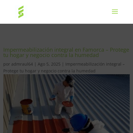
Impermeabilización integral en Famorca – Protege
tu hogar y negocio contra la humedad
por
admraul64
|
Ago 5, 2025
|
Impermeabilización integral –
Protege tu hogar y negocio contra la humedad