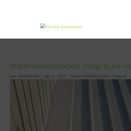
Impermeabilización integral en F
por
admraul64
|
Ago 5, 2025
|
Impermeabilización integral –