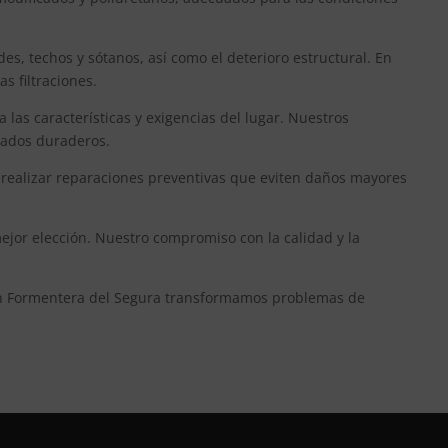
 techos y sótanos, así como el deterioro estructural. En
s filtraciones.
las características y exigencias del lugar. Nuestros
ltados duraderos.
realizar reparaciones preventivas que eviten daños mayores
ejor elección. Nuestro compromiso con la calidad y la
 en Formentera del Segura transformamos problemas de