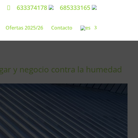
633374178
685333165
Ofertas 2025/26
Contacto
ogar y negocio contra la humedad