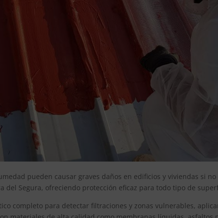
umedad pueden causar graves daños en edificios y viviendas si no s
 del Segura, ofreciendo protección eficaz para todo tipo de superfi
ico completo para detectar filtraciones y zonas vulnerables, apli
con materiales de alta calidad como membranas líquidas, asfaltos 