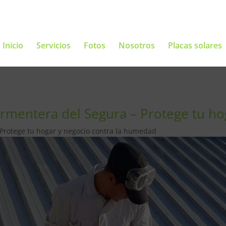
Inicio
Servicios
Fotos
Nosotros
Placas solares
ormentera del Segura – Protege tu h
 Protege tu hogar y negocio contra la humedad