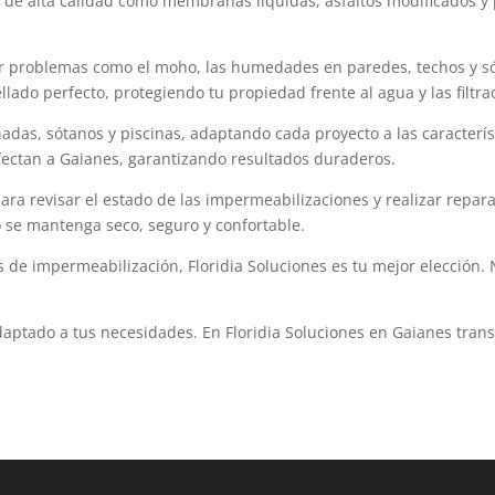
 de alta calidad como membranas líquidas, asfaltos modificados y 
 problemas como el moho, las humedades en paredes, techos y sótan
ado perfecto, protegiendo tu propiedad frente al agua y las filtra
adas, sótanos y piscinas, adaptando cada proyecto a las caracterís
 afectan a Gaianes, garantizando resultados duraderos.
a revisar el estado de las impermeabilizaciones y realizar repar
 se mantenga seco, seguro y confortable.
de impermeabilización, Floridia Soluciones es tu mejor elección. 
daptado a tus necesidades. En Floridia Soluciones en Gaianes tra