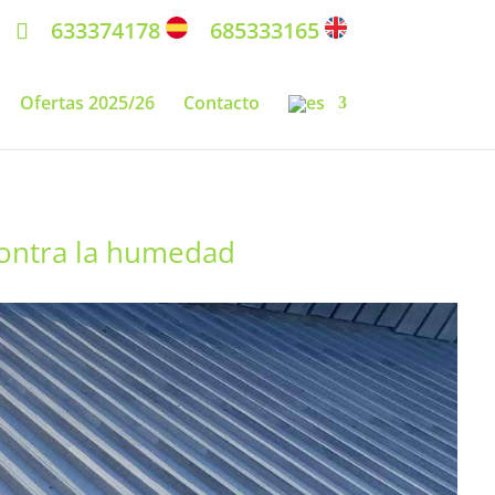
633374178
685333165
Ofertas 2025/26
Contacto
contra la humedad