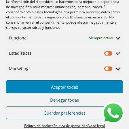
la información del dispositivo. Lo hacemos para mejorar la experiencia
Aire acondicionador Murcia
de navegación y para mostrar anuncios (no) personalizados. El
consentimiento a estas tecnologías nos permitirá procesar datos como
Aire acondicionado San Juan
el comportamiento de navegación o los ID's únicos en este sitio. No
consentir o retirar el consentimiento, puede afectar negativamente a
ciertas características y funciones.
Aviso legal
Funcional
Siempre activo
Cookies UE
Privacidad
Estadísticas
Estadíst
Marketing
Marketi
Aceptar todas
Inicio
Servicios
Fotos
Nosotros
Placas solares
Ofertas 2025/26
Contacto
Denegar todas
Guardar preferencias
Diseño
PC64
| Hosting
DonCloud
|
Floridia
Soluciones
Política de cookies
Política de privacidad
Aviso legal