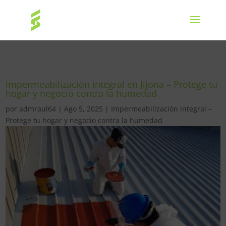
Impermeabilización integral en Jijona – Protege tu
hogar y negocio contra la humedad
por
admraul64
|
Ago 5, 2025
|
Impermeabilización integral –
Protege tu hogar y negocio contra la humedad