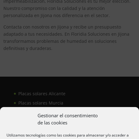
impermeabilización, Floridia Soluciones es tu mejor elección.
Nuestro compromiso con la calidad y la atención
personalizada en Jijona nos diferencia en el sector.
Contacta con nosotros en Jijona y recibe un presupuesto
adaptado a tus necesidades. En Floridia Soluciones en Jijona
transformamos problemas de humedad en soluciones
definitivas y duraderas.
Placas solares Alicante
Placas solares Murcia
Placas solares San Juan
Gestionar el consentimiento
de las cookies
Aire acondicionado Alicante
Utilizamos tecnologías como las cookies para almacenar y/o acceder a