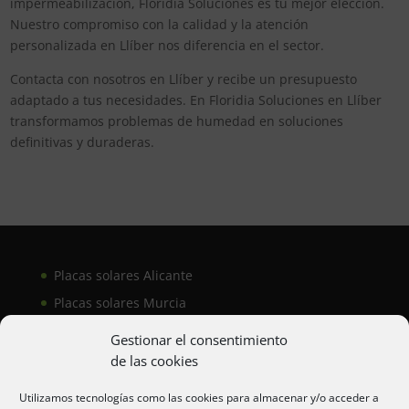
impermeabilización, Floridia Soluciones es tu mejor elección.
Nuestro compromiso con la calidad y la atención
personalizada en Llíber nos diferencia en el sector.
Contacta con nosotros en Llíber y recibe un presupuesto
adaptado a tus necesidades. En Floridia Soluciones en Llíber
transformamos problemas de humedad en soluciones
definitivas y duraderas.
Placas solares Alicante
Placas solares Murcia
Placas solares San Juan
Gestionar el consentimiento
de las cookies
Aire acondicionado Alicante
Utilizamos tecnologías como las cookies para almacenar y/o acceder a