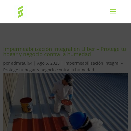
Impermeabilización integral en Llíber – Protege tu
hogar y negocio contra la humedad
por
admraul64
|
Ago 5, 2025
|
Impermeabilización integral –
Protege tu hogar y negocio contra la humedad