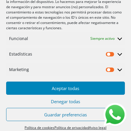
la información del dispositivo. Lo hacemos para mejorar la experiencia
Aire acondicionador Murcia
de navegación y para mostrar anuncios (no) personalizados. El
consentimiento a estas tecnologías nos permitirá procesar datos como
Aire acondicionado San Juan
el comportamiento de navegación o los ID's únicos en este sitio. No
consentir o retirar el consentimiento, puede afectar negativamente a
ciertas características y funciones.
Aviso legal
Funcional
Siempre activo
Cookies UE
Privacidad
Estadísticas
Estadíst
Marketing
Marketi
Aceptar todas
Inicio
Servicios
Fotos
Nosotros
Placas solares
Ofertas 2025/26
Contacto
Denegar todas
Guardar preferencias
Diseño
PC64
| Hosting
DonCloud
|
Floridia
Soluciones
Política de cookies
Política de privacidad
Aviso legal